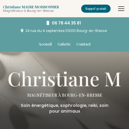
Aller
Christiane MAURE MOISSONNIER
au
Rappel gratuit
Magnétiseur à Bourg-en-Bresse
contenu
principal
06 78 44 35 81
24 rue du 4 septembre
01000 Bourg-en-Bresse
Navigation secondaire
Accueil
Galerie
Contact
MAGNÉTISEUR
À BOURG-EN-BRESSE
Soin énergétique, sophrologie, reiki, soin
pour animaux