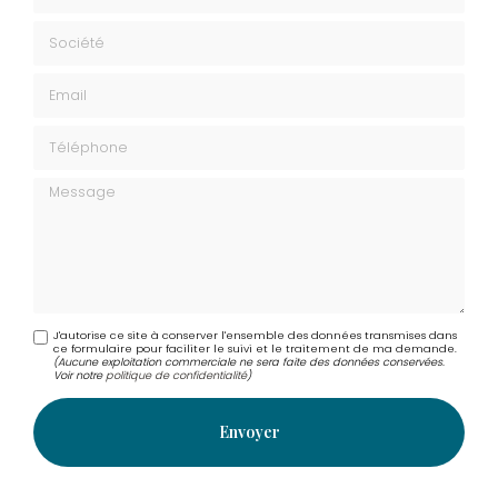
Société
Email
Téléphone
Message
J'autorise ce site à conserver l'ensemble des données transmises dans
ce formulaire pour faciliter le suivi et le traitement de ma demande.
(Aucune exploitation commerciale ne sera faite des données conservées.
Voir notre
politique de confidentialité
)