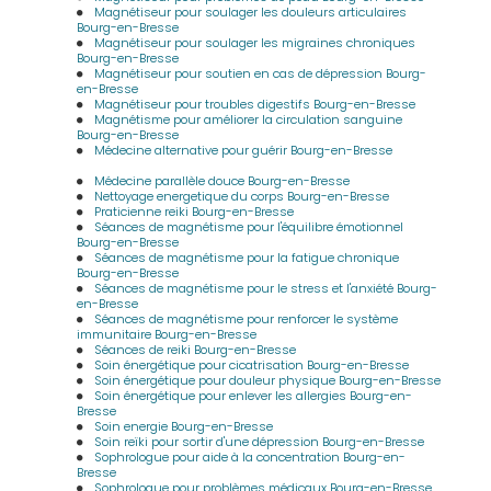
Magnétiseur pour soulager les douleurs articulaires
Bourg-en-Bresse
Magnétiseur pour soulager les migraines chroniques
Bourg-en-Bresse
Magnétiseur pour soutien en cas de dépression Bourg-
en-Bresse
Magnétiseur pour troubles digestifs Bourg-en-Bresse
Magnétisme pour améliorer la circulation sanguine
Bourg-en-Bresse
Médecine alternative pour guérir Bourg-en-Bresse
Médecine parallèle douce Bourg-en-Bresse
Nettoyage energetique du corps Bourg-en-Bresse
Praticienne reiki Bourg-en-Bresse
Séances de magnétisme pour l'équilibre émotionnel
Bourg-en-Bresse
Séances de magnétisme pour la fatigue chronique
Bourg-en-Bresse
Séances de magnétisme pour le stress et l'anxiété Bourg-
en-Bresse
Séances de magnétisme pour renforcer le système
immunitaire Bourg-en-Bresse
Séances de reiki Bourg-en-Bresse
Soin énergétique pour cicatrisation Bourg-en-Bresse
Soin énergétique pour douleur physique Bourg-en-Bresse
Soin énergétique pour enlever les allergies Bourg-en-
Bresse
Soin energie Bourg-en-Bresse
Soin reïki pour sortir d'une dépression Bourg-en-Bresse
Sophrologue pour aide à la concentration Bourg-en-
Bresse
Sophrologue pour problèmes médicaux Bourg-en-Bresse