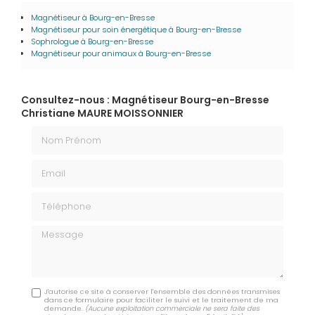
Magnétiseur
à Bourg-en-Bresse
Magnétiseur pour soin énergétique
à Bourg-en-Bresse
Sophrologue
à Bourg-en-Bresse
Magnétiseur pour animaux​​​​​​​
à Bourg-en-Bresse
Consultez-nous : Magnétiseur Bourg-en-Bresse
Christiane MAURE MOISSONNIER
Nom Prénom
Email
Téléphone
Message
J'autorise ce site à conserver l'ensemble des données transmises
dans ce formulaire pour faciliter le suivi et le traitement de ma
demande.
(Aucune exploitation commerciale ne sera faite des