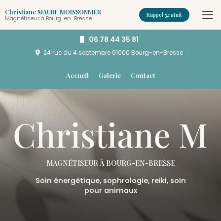
Aller
Christiane MAURE MOISSONNIER
au
Rappel gratuit
Magnétiseur à Bourg-en-Bresse
contenu
principal
06 78 44 35 81
24 rue du 4 septembre
01000 Bourg-en-Bresse
Navigation secondaire
Accueil
Galerie
Contact
MAGNÉTISEUR
À BOURG-EN-BRESSE
Soin énergétique, sophrologie, reiki, soin
pour animaux