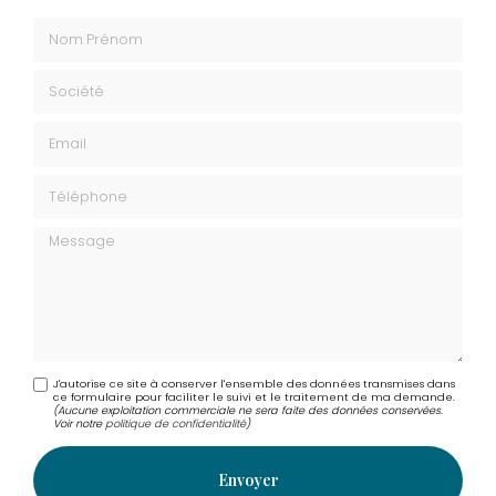
Envoyez un message
Nom Prénom
Société
Email
Téléphone
Message
J'autorise ce site à conserver l'ensemble des données transmises dans
ce formulaire pour faciliter le suivi et le traitement de ma demande.
(Aucune exploitation commerciale ne sera faite des données conservées.
Voir notre
politique de confidentialité
)