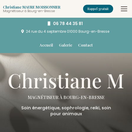
Aller
Christiane MAURE MOISSONNIER
au
Rappel gratuit
Magnétiseur à Bourg-en-Bresse
contenu
principal
06 78 44 35 81
24 rue du 4 septembre
01000 Bourg-en-Bresse
Navigation secondaire
Accueil
Galerie
Contact
MAGNÉTISEUR
À BOURG-EN-BRESSE
Soin énergétique, sophrologie, reiki, soin
pour animaux