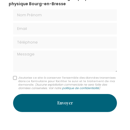
physique Bourg-en-Bresse
Nom Prénom
Email
Téléphone
Message
J'autorise ce site à conserver l'ensemble des données transmises
dans ce formulaire pour faciliter le suivi et le traitement de ma
demande.
(Aucune exploitation commerciale ne sera faite des
données conservées. Voir notre
politique de confidentialité
)