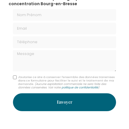
concentration Bourg-en-Bresse
Nom Prénom
Email
Téléphone
Message
J'autorise ce site à conserver l'ensemble des données transmises
dans ce formulaire pour faciliter le suivi et le traitement de ma
demande.
(Aucune exploitation commerciale ne sera faite des
données conservées. Voir notre
politique de confidentialité
)