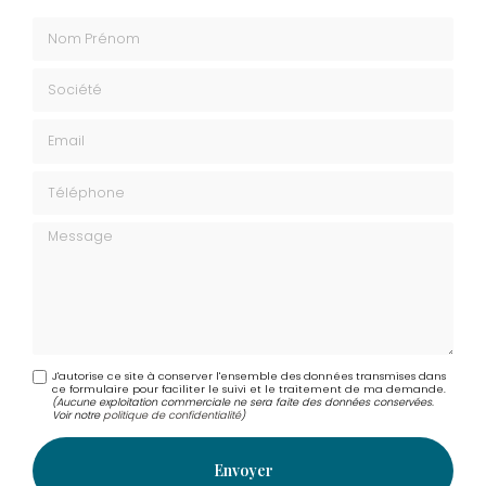
Envoyez un message
Nom Prénom
Société
Email
Téléphone
Message
J'autorise ce site à conserver l'ensemble des données transmises dans
ce formulaire pour faciliter le suivi et le traitement de ma demande.
(Aucune exploitation commerciale ne sera faite des données conservées.
Voir notre
politique de confidentialité
)