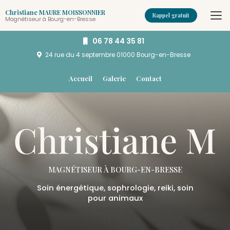
Aller
Christiane MAURE MOISSONNIER
au
Rappel gratuit
Magnétiseur à Bourg-en-Bresse
contenu
principal
06 78 44 35 81
24 rue du 4 septembre
01000 Bourg-en-Bresse
Navigation secondaire
Accueil
Galerie
Contact
MAGNÉTISEUR
À BOURG-EN-BRESSE
Soin énergétique, sophrologie, reiki, soin
pour animaux