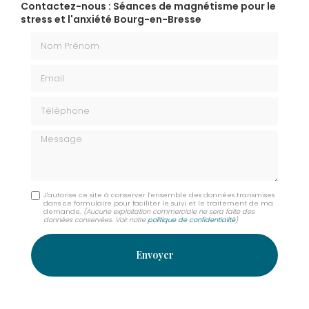
Contactez-nous : Séances de magnétisme pour le
stress et l'anxiété Bourg-en-Bresse
Nom Prénom
Email
Téléphone
Message
J'autorise ce site à conserver l'ensemble des données transmises
dans ce formulaire pour faciliter le suivi et le traitement de ma
demande.
(Aucune exploitation commerciale ne sera faite des
données conservées. Voir notre
politique de confidentialité
)