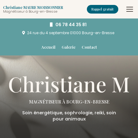
Aller
Christiane MAURE MOISSONNIER
au
Rappel gratuit
Magnétiseur à Bourg-en-Bresse
contenu
principal
06 78 44 35 81
24 rue du 4 septembre
01000 Bourg-en-Bresse
Navigation secondaire
Accueil
Galerie
Contact
MAGNÉTISEUR
À BOURG-EN-BRESSE
Soin énergétique, sophrologie, reiki, soin
pour animaux